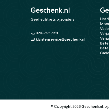
Geschenk.nl
Ge
Lief
Geef echt iets bijzonders
Moed
Vade
020-752 7320
Verja
Verj
klantenservice@geschenk.nl
Bete
Bete
Cade
© Copyright 2026 Geschenk.nl: bi