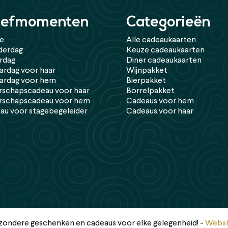
efmomenten
Categorieën
de
Alle cadeaukaarten
erdag
Keuze cadeaukaarten
rdag
Diner cadeaukaarten
ardag voor haar
Wijnpakket
aardag voor hem
Bierpakket
rschapscadeau voor haar
Borrelpakket
rschapscadeau voor hem
Cadeaus voor hem
au voor stagebegeleider
Cadeaus voor haar
jzondere geschenken en cadeaus voor elke gelegenheid! -
Websh