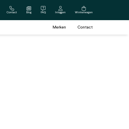
Contact
Blog
FAQ
Inloggen
Winkelwagen
Merken
Contact
Cadeau voor hem
Beterschapscadeau
Borrelpakketten
Vaderdag cadeau
Verjaardagscadeau
Bier cadeaus
Bierpakketten
Scheerpakketten