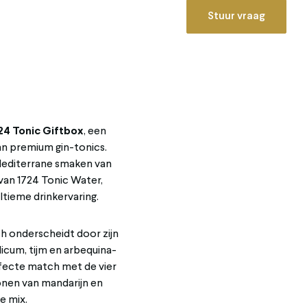
Stuur vraag
24 Tonic Giftbox
, een
an premium gin-tonics.
Mediterrane smaken van
van 1724 Tonic Water,
ltieme drinkervaring.
ich onderscheidt door zijn
licum, tijm en arbequina-
rfecte match met de vier
tonen van mandarijn en
e mix.