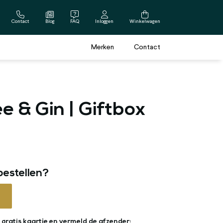
Contact
Blog
FAQ
Inloggen
Winkelwagen
Merken
Contact
Cadeau voor hem
Beterschapscadeau
Borrelpakketten
Vaderdag cadeau
e & Gin | Giftbox
Verjaardagscadeau
Bier cadeaus
Bierpakketten
Scheerpakketten
bestellen?
gratis kaartje en vermeld de afzender: