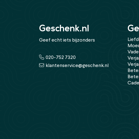
Geschenk.nl
Ge
Lief
Geef echt iets bijzonders
Moed
Vade
020-752 7320
Verja
Verj
klantenservice@geschenk.nl
Bete
Bete
Cade