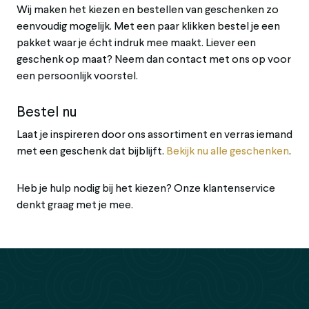
Wij
maken
het
kiezen
en
bestellen
van
geschenken
zo
eenvoudig
mogelijk.
Met
een
paar
klikken
bestel
je
een
pakket
waar
je
écht
indruk
mee
maakt.
Liever
een
geschenk
op
maat?
Neem
dan
contact
met
ons
op
voor
een
persoonlijk
voorstel.
Bestel nu
Laat
je
inspireren
door
ons
assortiment
en
verras
iemand
met
een
geschenk
dat
bijblijft.
Bekijk
nu
alle
geschenken
.
Heb
je
hulp
nodig
bij
het
kiezen?
Onze
klantenservice
denkt
graag
met
je
mee.