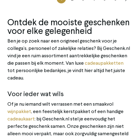
Ontdek
de
mooiste
geschenken
voor
elke
gelegenheid
Ben
je
op
zoek
naar
een
origineel
geschenk
voor
je
collega’s,
personeel
of
zakelijke
relaties?
Bij
Geschenk.
nl
vind
je
een
ruim
assortiment
aantrekkelijke
geschenken
die
passen
bij
elk
moment.
Van
luxe
cadeaupakketten
tot
persoonlijke
bedankjes,
je
vindt
hier
altijd
het
juiste
cadeau.
Voor
ieder
wat
wils
Of
je
nu
iemand
wilt
verrassen
met
een
smaakvol
wijnpakket
,
een
feestelijk
kerstpakket
of
een
handige
cadeaukaart
:
bij
Geschenk.
nl
stel
je
eenvoudig
het
perfecte
geschenk
samen.
Onze
geschenken
zijn
niet
alleen
mooi
verpakt,
maar
ook
zorgvuldig
samengesteld